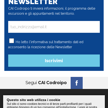
NEWSLETTER
CAI Codroipo ti invierà informazioni, il programma delle
escursioni e gli appuntamenti nel territorio.
Ho letto l'
informativa
sul trattamento dati ed
acconsento la ricezione delle Newsletter
Segui
CAI Codroipo
Questo sito web utilizza i cookie
© 2026
CAI Codroipo
Sul sito ci sono cookies tecnici e di terze parti profilanti per i quali
PI 02658870304 / CF 94080370300
abbiamo bisogno di un tuo consenso all'installazione. Leggi al nostra