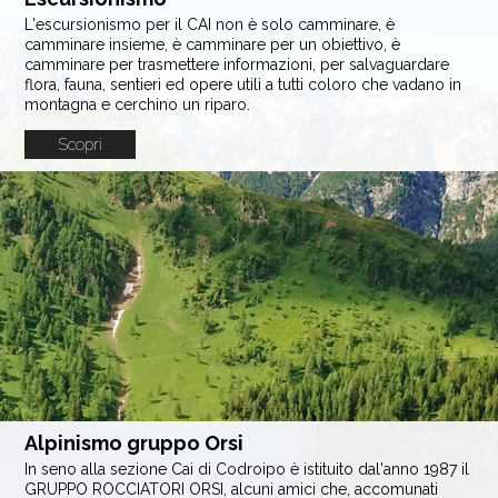
L'escursionismo per il CAI non è solo camminare, è
camminare insieme, è camminare per un obiettivo, è
camminare per trasmettere informazioni, per salvaguardare
flora, fauna, sentieri ed opere utili a tutti coloro che vadano in
montagna e cerchino un riparo.
Scopri
Alpinismo gruppo Orsi
In seno alla sezione Cai di Codroipo è istituito dal'anno 1987 il
GRUPPO ROCCIATORI ORSI, alcuni amici che, accomunati