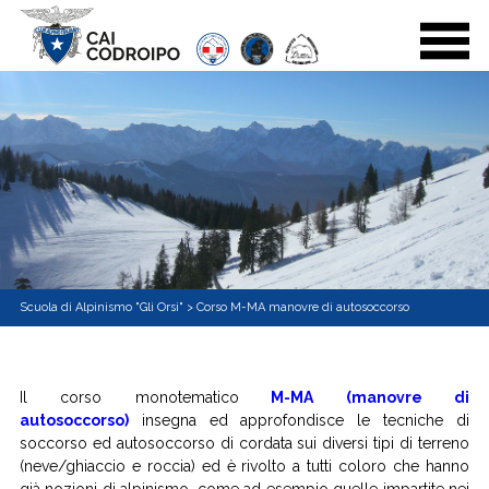
Scuola di Alpinismo "Gli Orsi"
>
Corso M-MA manovre di autosoccorso
Il corso monotematico
M-MA (manovre di
autosoccorso)
insegna ed approfondisce le tecniche di
soccorso ed autosoccorso di cordata sui diversi tipi di terreno
(neve/ghiaccio e roccia) ed è rivolto a tutti coloro che hanno