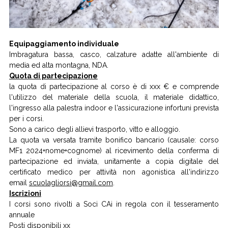
Equipaggiamento individuale
Imbragatura bassa, casco, calzature adatte all'ambiente di
media ed alta montagna, NDA.
Quota di partecipazione
la quota di partecipazione al corso è di xxx € e comprende
l'utilizzo del materiale della scuola, il materiale didattico,
l'ingresso alla palestra indoor e l'assicurazione infortuni prevista
per i corsi.
Sono a carico degli allievi trasporto, vitto e alloggio.
La quota va versata tramite bonifico bancario (causale: corso
MF1 2024+nome+cognome) al ricevimento della conferma di
partecipazione ed inviata, unitamente a copia digitale del
certificato medico per attività non agonistica all'indirizzo
email
scuolagliorsi@gmail.com
.
Iscrizioni
I corsi sono rivolti a Soci CAi in regola con il tesseramento
annuale
Posti disponibili xx