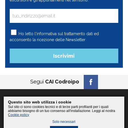
Ho letto l'
informativa
sul trattamento dati ed
acconsento la ricezione delle Newsletter
Segui
CAI Codroipo
Questo sito web utilizza i cookie
© 2026
CAI Codroipo
Sul sito ci sono cookies tecnici e di terze parti profilanti per i quali
PI 02658870304 / CF 94080370300
abbiamo bisogno di un tuo consenso all'installazione. Leggi al nostra
Cookie policy
Policy, Privacy, Cookies
Solo necessari
posta@caicodroipo.it