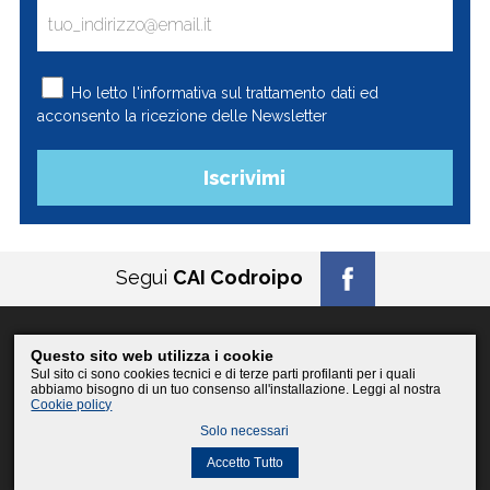
Ho letto l'
informativa
sul trattamento dati ed
acconsento la ricezione delle Newsletter
Segui
CAI Codroipo
Questo sito web utilizza i cookie
© 2026
CAI Codroipo
Sul sito ci sono cookies tecnici e di terze parti profilanti per i quali
PI 02658870304 / CF 94080370300
abbiamo bisogno di un tuo consenso all'installazione. Leggi al nostra
Cookie policy
Policy, Privacy, Cookies
Solo necessari
posta@caicodroipo.it
by
Explico.biz
Accetto Tutto