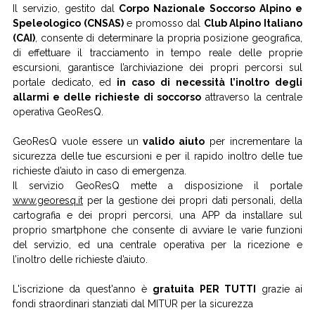
Il servizio, gestito dal
Corpo Nazionale Soccorso Alpino e
Speleologico (CNSAS)
e promosso dal
Club Alpino Italiano
(CAI)
, consente di determinare la propria posizione geografica,
di effettuare il tracciamento in tempo reale delle proprie
escursioni, garantisce l’archiviazione dei propri percorsi sul
portale dedicato, ed
in caso di necessità l’inoltro degli
allarmi e delle richieste di soccorso
attraverso la centrale
operativa GeoResQ.
GeoResQ vuole essere un
valido aiuto
per incrementare la
sicurezza delle tue escursioni e per il rapido inoltro delle tue
richieste d’aiuto in caso di emergenza.
Il servizio GeoResQ mette a disposizione il portale
www.georesq.it
per la gestione dei propri dati personali, della
cartografia e dei propri percorsi, una APP da installare sul
proprio smartphone che consente di avviare le varie funzioni
del servizio, ed una centrale operativa per la ricezione e
l’inoltro delle richieste d’aiuto.
L'iscrizione da quest'anno è
gratuita PER TUTTI
grazie ai
fondi straordinari stanziati dal MITUR per la sicurezza